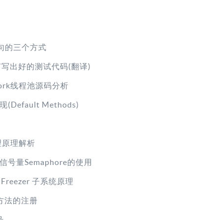
语句的三个方式
-如何写出好的测试代码(翻译)
e-fork线程池源码分析
efault Methods)
代理原理解析
 信号量Semaphore的使用
up Freezer 子系统原理
NI方法的注册
号