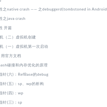
native crash —— 之debuggerd(tombstoned in Android
之java crash
定性 开篇
拟机（二）虚拟机创建
拟机（一）虚拟机第一次启动
法引用官方文档
p的hash碰撞和内存优化的原理
指针(六)：RefBase的debug
能指针(五)：sp、wp的析构
能指针(四)：wp
能指针(三)：sp