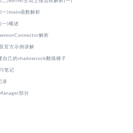
(二)kernel主动上报流程解析(一)
(一)main函数解析
(一)概述
aemonConnector解析
以及官方示例讲解
建自己的shadowsock翻墙梯子
d学习笔记
记录
Manager部分
关