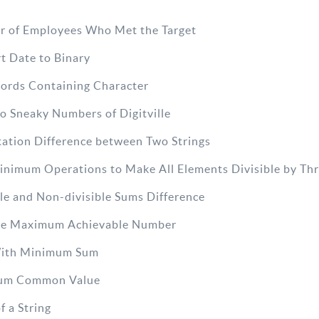
r of Employees Who Met the Target
t Date to Binary
ords Containing Character
o Sneaky Numbers of Digitville
ation Difference between Two Strings
inimum Operations to Make All Elements Divisible by Th
ble and Non-divisible Sums Difference
the Maximum Achievable Number
 With Minimum Sum
mum Common Value
f a String