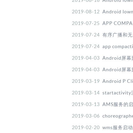
2019-08-16
Android l
2019-08-12
Android l
2019-07-25
APP COMPA
2019-07-24
有序广播和无
2019-07-24
app compa
2019-04-03
Android屏
2019-04-03
Android屏
2019-03-19
Android P Cl
2019-03-14
startactivi
2019-03-13
AMS服务的
2019-03-06
choreograph
2019-02-20
wms服务启动